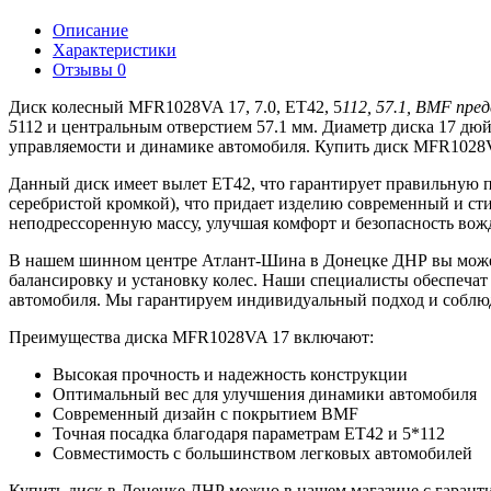
Описание
Характеристики
Отзывы
0
Диск колесный MFR1028VA 17, 7.0, ET42, 5
112, 57.1, BMF пре
5
112 и центральным отверстием 57.1 мм. Диаметр диска 17 дю
управляемости и динамике автомобиля. Купить диск MFR1028V
Данный диск имеет вылет ET42, что гарантирует правильную 
серебристой кромкой), что придает изделию современный и с
неподрессоренную массу, улучшая комфорт и безопасность вож
В нашем шинном центре Атлант-Шина в Донецке ДНР вы может
балансировку и установку колес. Наши специалисты обеспечат
автомобиля. Мы гарантируем индивидуальный подход и соблюд
Преимущества диска MFR1028VA 17 включают:
Высокая прочность и надежность конструкции
Оптимальный вес для улучшения динамики автомобиля
Современный дизайн с покрытием BMF
Точная посадка благодаря параметрам ET42 и 5*112
Совместимость с большинством легковых автомобилей
Купить диск в Донецке ДНР можно в нашем магазине с гарант