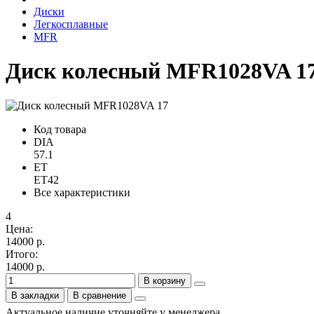
Диски
Легкосплавные
MFR
Диск колесный MFR1028VA 17",
Код товара
DIA
57.1
ET
ET42
Все характеристики
4
Цена:
14000 р.
Итого:
14000 р.
В корзину
В закладки
В сравнение
Актуальное наличие уточняйте у менеджера