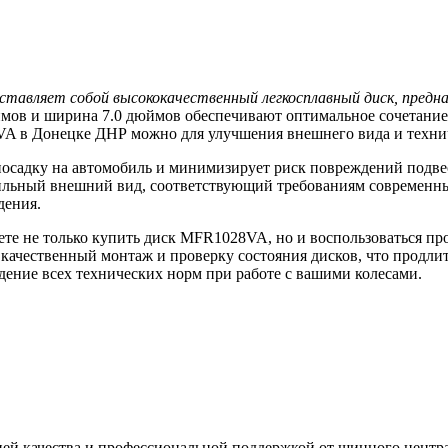
дставляет собой высококачественный легкосплавный диск, предн
ймов и ширина 7.0 дюймов обеспечивают оптимальное сочетание 
A в Донецке ДНР можно для улучшения внешнего вида и технич
посадку на автомобиль и минимизирует риск повреждений подве
тильный внешний вид, соответствующий требованиям современны
дения.
е не только купить диск MFR1028VA, но и воспользоваться п
 качественный монтаж и проверку состояния дисков, что продли
ение всех технических норм при работе с вашими колесами.
ией качества и профессиональной поддержкой от шинного центр