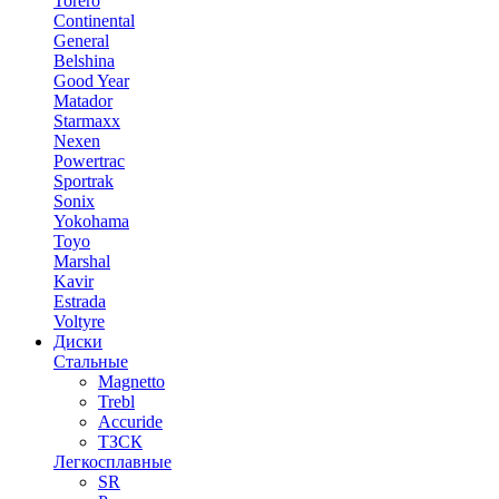
Torero
Continental
General
Belshina
Good Year
Matador
Starmaxx
Nexen
Powertrac
Sportrak
Sonix
Yokohama
Toyo
Marshal
Kavir
Estrada
Voltyre
Диски
Стальные
Magnetto
Trebl
Accuride
ТЗСК
Легкосплавные
SR