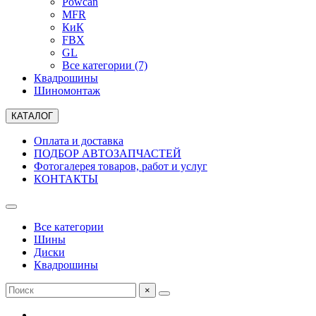
Powcan
MFR
КиК
FBX
GL
Все категории (7)
Квадрошины
Шиномонтаж
КАТАЛОГ
Оплата и доставка
ПОДБОР АВТОЗАПЧАСТЕЙ
Фотогалерея товаров, работ и услуг
КОНТАКТЫ
Все категории
Шины
Диски
Квадрошины
×