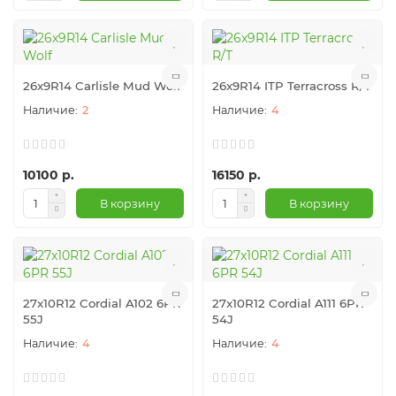
26x9R14 Carlisle Mud Wolf
26x9R14 ITP Terracross R/T
2
4
10100 р.
16150 р.
В корзину
В корзину
27x10R12 Cordial A102 6PR
27x10R12 Cordial A111 6PR
55J
54J
4
4