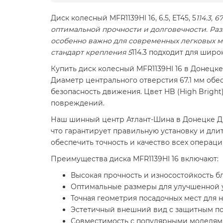
Диск колесный MFR1139HI 16, 6.5, ET45, 5
114.3,
оптимальной прочности и долговечности. Раз
особенно важно для современных легковых мо
стандарт крепления 5
114.3 подходит для шир
Купить диск колесный MFR1139HI 16 в Донецк
Диаметр центрального отверстия 67.1 мм обе
безопасность движения. Цвет HB (High Brig
повреждений.
Наш шинный центр Атлант-Шина в Донецке Д
что гарантирует правильную установку и дли
обеспечить точность и качество всех операц
Преимущества диска MFR1139HI 16 включают:
Высокая прочность и износостойкость б
Оптимальные размеры для улучшенной 
Точная геометрия посадочных мест для 
Эстетичный внешний вид с защитным п
Совместимость с популярными моделями 