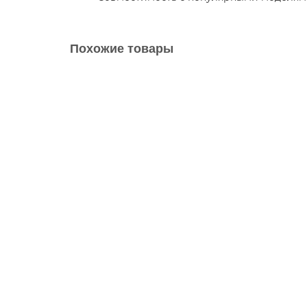
Похожие товары
Диск колесный MFR1142HI 17", 7.0, ET52, 5*114.3, 
Диск колесный MFR1142HI 17, 7.0, ET52, 5114.3, 6
DIA:
67.1
ET:
ET52
4
13150 р.
В корзину