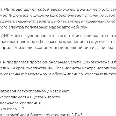
 67.1, HB представляет собой высококачественный легкоспла
мер 16 дюймов и ширина 6.5 обеспечивают отличную устойч
делей. Параметр вылета ET45 гарантирует правильную пос
окого спектра популярных марок автомобилей.
е ДНР можно с уверенностью в его технической надежности
спечивает плотное и безопасное крепление на ступице, ч
ht) придает изделию современный внешний вид и защищает 
НР предлагает профессиональные услуги шиномонтажа и б
тельный срок эксплуатации. Специалисты центра использу
ий, связанных с монтажом и обслуживанием колесных диско
лагодаря легкосплавному материалу
управляемости и устойчивости
надежного крепления
окрытием HB
автомобилей благодаря стандарту 5*114.3