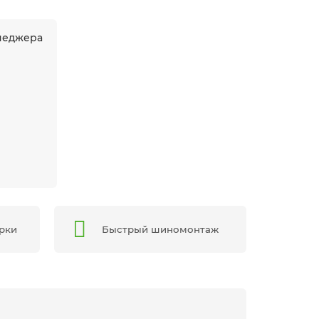
енеджера
арки
Быстрый шиномонтаж