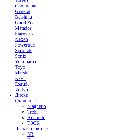
Torero
Continental
General
Belshina
Good Year
Matador
Starmaxx
Nexen
Powertrac
Sportrak
Sonix
Yokohama
Toyo
Marshal
Kavir
Estrada
Voltyre
Диски
Стальные
Magnetto
Trebl
Accuride
ТЗСК
Легкосплавные
SR