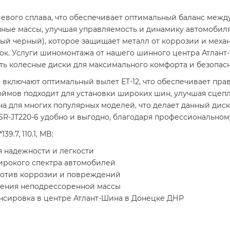
вого сплава, что обеспечивает оптимальный баланс между
нные массы, улучшая управляемость и динамику автомобиля
ый черный), которое защищает металл от коррозии и меха
ок. Услуги шиномонтажа от нашего шинного центра Атлант
ть колесные диски для максимального комфорта и безопасн
6 включают оптимальный вылет ET-12, что обеспечивает пр
юймов подходит для установки широких шин, улучшая сцепл
рна для многих популярных моделей, что делает данный ди
SR-JT220-6 удобно и выгодно, благодаря профессиональном
39.7, 110.1, MB:
 надежности и легкости
ирокого спектра автомобилей
ротив коррозии и повреждений
жения неподрессоренной массы
сировка в центре Атлант-Шина в Донецке ДНР