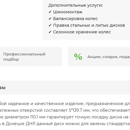
Дополнительные услуги:
✔ Шиномонтаж
✔ Балансировка колес
✔ Правка стальных и литых дисков
✔ Сезонное хранение колес
Профессиональный
Акции, скидки, под
подбор
вы
обой надежное и качественное изделие, предназначенное д
пежных отверстий составляет 5*139.7 мм, что обеспечива
диаметром 110.1 мм гарантирует точную посадку диска на 
ть в Донецке ДНР данный диск можно для замены стандартн