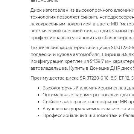
автомобиля.
Диск изготовлен из высокопрочного алюминие
технология позволяет снизить неподрессоре
лакокрасочным покрытием в цвете MB (матов
эстетический внешний вид на длительный ср
профессионально установить и сбалансирова
Технические характеристики диска SR-JT220-
подвески и кузова автомобиля. Ширина 8.5 д
Конфигурация крепления 5*139.7 мм характе
автовладельцев. Купить в Донецке ДНР диск 
Преимущества диска SR-JT220-6 16, 8.5, ET-12, 5*1
Высокопрочный алюминиевый сплав для
Оптимальные параметры посадки для ш
Стойкое лакокрасочное покрытие MB п
Улучшенная управляемость за счет сни
Профессиональный шиномонтаж и балан