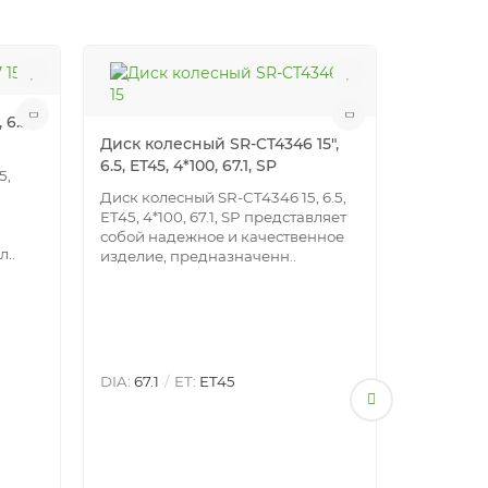
6.5,
Диск кол
Диск колесный SR-CT4346 15",
ET42, 8*9
6.5, ET45, 4*100, 67.1, SP
5,
Диск коле
ET42, 898/
Диск колесный SR-CT4346 15, 6.5,
представ
ET45, 4*100, 67.1, SP представляет
высокока
собой надежное и качественное
..
легкоспл
изделие, предназначенн..
DIA:
67.1
DIA:
67.1
ET:
ET45