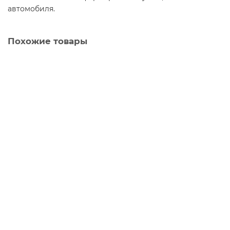
автомобиля.
Похожие товары
Диск колесный VW Tiguan 17", 7.0, ET40, 5*112, 57.1, Black
4
4650 р.
В корзину
Диск колесный Trebl Renault Logan X40915 15", 6.0, ET40,
4*100, 60.1, Black