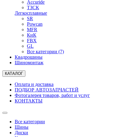
Accuride
ТЗСК
Легкосплавные
SR
Powcan
MFR
КиК
FBX
GL
Все категории (7)
Квадрошины
Шиномонтаж
КАТАЛОГ
Оплата и доставка
ПОДБОР АВТОЗАПЧАСТЕЙ
Фотогалерея товаров, работ и услуг
КОНТАКТЫ
Все категории
Шины
Диски