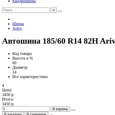
Квадрошины
×
Шины
Arivo
Автошина 185/60 R14 82H Ariv
Код товара
Высота в %
60
Диаметр
14
Все характеристики
4
Цена:
3450 р.
Итого:
3450 р.
В корзину
В закладки
В сравнение