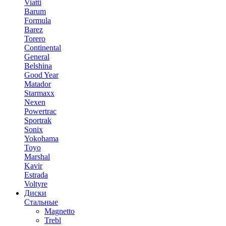
Viatti
Barum
Formula
Barez
Torero
Continental
General
Belshina
Good Year
Matador
Starmaxx
Nexen
Powertrac
Sportrak
Sonix
Yokohama
Toyo
Marshal
Kavir
Estrada
Voltyre
Диски
Стальные
Magnetto
Trebl