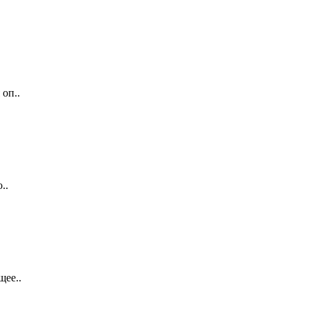
оп..
..
щее..