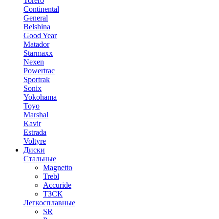
Torero
Continental
General
Belshina
Good Year
Matador
Starmaxx
Nexen
Powertrac
Sportrak
Sonix
Yokohama
Toyo
Marshal
Kavir
Estrada
Voltyre
Диски
Стальные
Magnetto
Trebl
Accuride
ТЗСК
Легкосплавные
SR