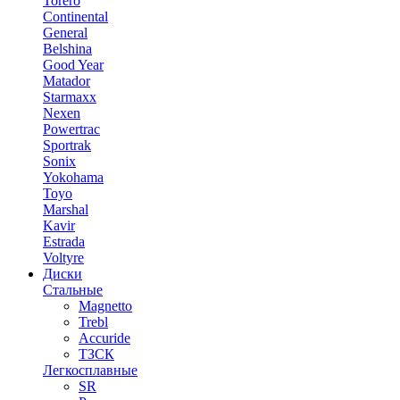
Torero
Continental
General
Belshina
Good Year
Matador
Starmaxx
Nexen
Powertrac
Sportrak
Sonix
Yokohama
Toyo
Marshal
Kavir
Estrada
Voltyre
Диски
Стальные
Magnetto
Trebl
Accuride
ТЗСК
Легкосплавные
SR