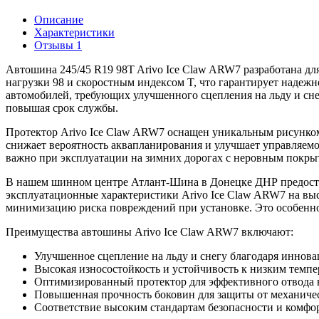
Описание
Характеристики
Отзывы
1
Автошина 245/45 R19 98T Arivo Ice Claw ARW7 разработана дл
нагрузки 98 и скоростным индексом T, что гарантирует надеж
автомобилей, требующих улучшенного сцепления на льду и сне
повышая срок службы.
Протектор Arivo Ice Claw ARW7 оснащен уникальным рисунком 
снижает вероятность аквапланирования и улучшает управляем
важно при эксплуатации на зимних дорогах с неровным покрыт
В нашем шинном центре Атлант-Шина в Донецке ДНР предоста
эксплуатационные характеристики Arivo Ice Claw ARW7 на вы
минимизацию риска повреждений при установке. Это особенно 
Преимущества автошины Arivo Ice Claw ARW7 включают:
Улучшенное сцепление на льду и снегу благодаря иннов
Высокая износостойкость и устойчивость к низким темп
Оптимизированный протектор для эффективного отвода в
Повышенная прочность боковин для защиты от механич
Соответствие высоким стандартам безопасности и комфо