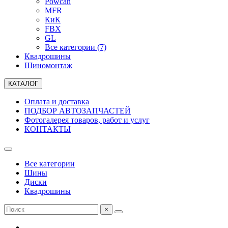
Powcan
MFR
КиК
FBX
GL
Все категории (7)
Квадрошины
Шиномонтаж
КАТАЛОГ
Оплата и доставка
ПОДБОР АВТОЗАПЧАСТЕЙ
Фотогалерея товаров, работ и услуг
КОНТАКТЫ
Все категории
Шины
Диски
Квадрошины
×