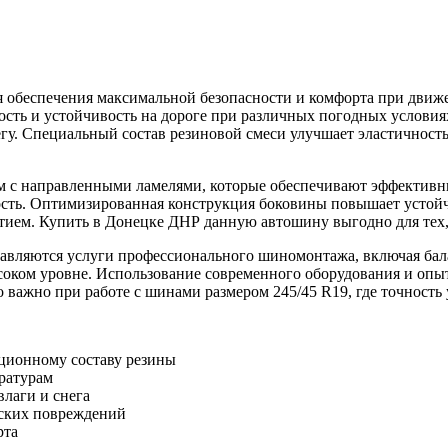
я обеспечения максимальной безопасности и комфорта при движ
ность и устойчивость на дороге при различных погодных услови
гу. Специальный состав резиновой смеси улучшает эластичность
с направленными ламелями, которые обеспечивают эффективный 
ость. Оптимизированная конструкция боковины повышает устой
ием. Купить в Донецке ДНР данную автошину выгодно для тех, 
вляются услуги профессионального шиномонтажа, включая бала
соком уровне. Использование современного оборудования и опы
важно при работе с шинами размером 245/45 R19, где точность 
ационному составу резины
ературам
лаги и снега
еских повреждений
рта