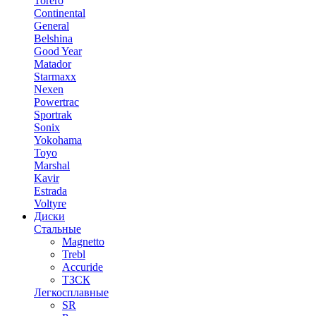
Torero
Continental
General
Belshina
Good Year
Matador
Starmaxx
Nexen
Powertrac
Sportrak
Sonix
Yokohama
Toyo
Marshal
Kavir
Estrada
Voltyre
Диски
Стальные
Magnetto
Trebl
Accuride
ТЗСК
Легкосплавные
SR