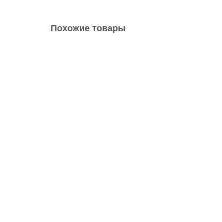
Похожие товары
Автошина 235/65 R17 104V Continental Conti
Автошина 235/65 R17 104V Continental ContiPrem
Высота в %:
65
Диаметр:
17
4
16800 р.
В корзину