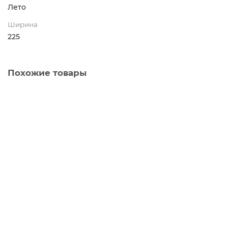
Лето
Ширина
225
Похожие товары
Автошина 235/65 R17 104V Continental
ContiPremiumContact 5
4
16800 р.
В корзину