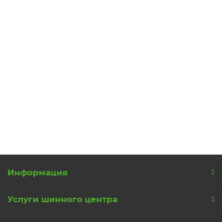
Автошина 215/65 R16 98H Continental PremiumContact 5
4
10500 р.
В корзину
Информация
Услуги шинного центра