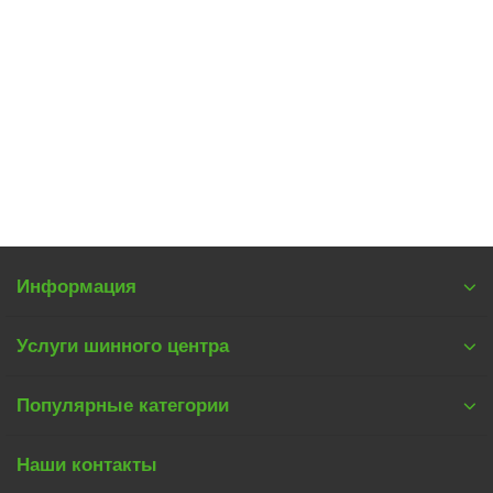
Автошина 215/65 R16 102V Cordiant Sport 3 PS-2
4
7250 р.
В корзину
Информация
Услуги шинного центра
Популярные категории
Наши контакты