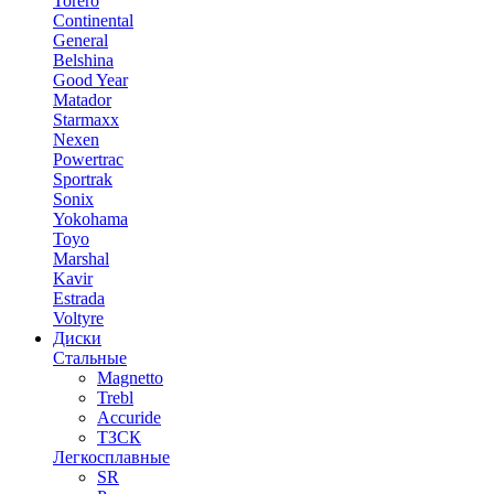
Torero
Continental
General
Belshina
Good Year
Matador
Starmaxx
Nexen
Powertrac
Sportrak
Sonix
Yokohama
Toyo
Marshal
Kavir
Estrada
Voltyre
Диски
Стальные
Magnetto
Trebl
Accuride
ТЗСК
Легкосплавные
SR