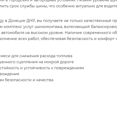
и в городских и загородных условиях. Низкий уровень шу
лить срок службы шины, что особенно актуально для водит
ergy в Донецке ДНР, вы получаете не только качественный 
м комплекс услуг шиномонтажа, включающий балансировку, 
 автомобиля на высоком уровне. Наличие современного о
олнение всех работ, обеспечивая безопасность и комфорт н
меси для снижения расхода топлива
шенного сцепления на мокрой дороге
тойкость и устойчивость к повреждениям
 вождения
м безопасности и качества