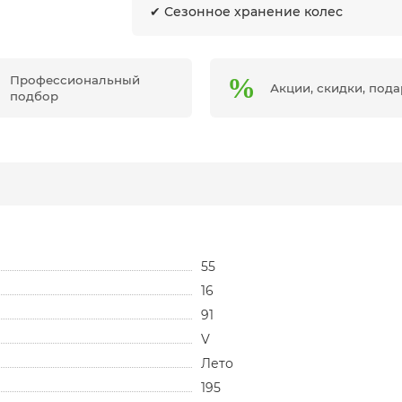
✔ Сезонное хранение колес
Профессиональный
Акции, скидки, под
подбор
55
16
91
V
Лето
195