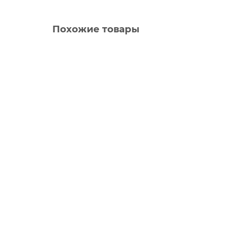
Похожие товары
Автошина 235/45 R17 97W Kapsen S2000 XL
Автошина 235/45 R17 97W Kapsen S2000 XL предс
Высота в %:
45
Диаметр:
17
2
6850 р.
В корзину