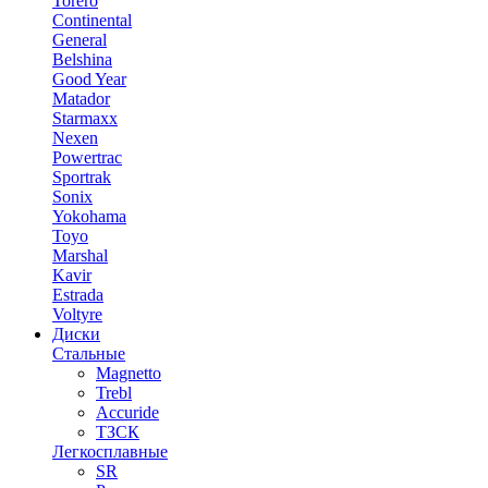
Torero
Continental
General
Belshina
Good Year
Matador
Starmaxx
Nexen
Powertrac
Sportrak
Sonix
Yokohama
Toyo
Marshal
Kavir
Estrada
Voltyre
Диски
Стальные
Magnetto
Trebl
Accuride
ТЗСК
Легкосплавные
SR