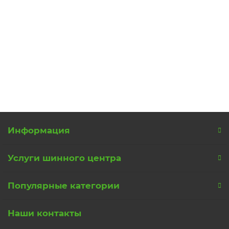
Автошина 195/60 R15 88V Petlas Imperium PT515 TL
4
5000 р.
В корзину
Информация
Услуги шинного центра
Популярные категории
Наши контакты