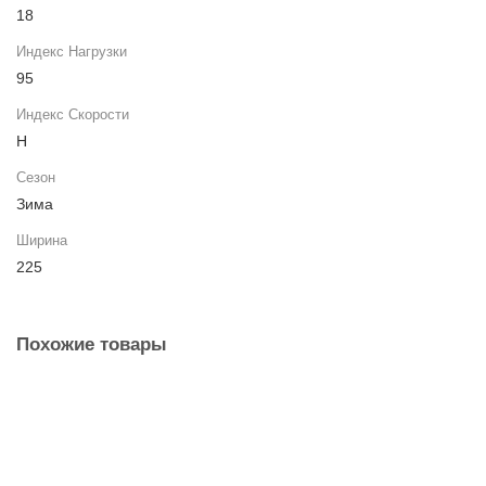
18
Индекс Нагрузки
95
Индекс Скорости
H
Сезон
Зима
Ширина
225
Похожие товары
Автошина 225/70 R16 107H Roadmarch Primemarch H/T 79 XL