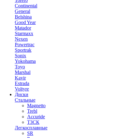
Torero
Continental
General
Belshina
Good Year
Matador
Starmaxx
Nexen
Powertrac
Sportrak
Sonix
Yokohama
Toyo
Marshal
Kavir
Estrada
Voltyre
Диски
Стальные
Magnetto
Trebl
Accuride
ТЗСК
Легкосплавные
SR