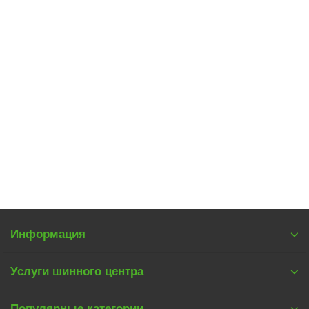
Автошина 185/55 R15 86T Triangle PL01
8
4400 р.
В корзину
Информация
Услуги шинного центра
Популярные категории