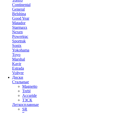
Torero
Continental
General
Belshina
Good Year
Matador
Starmaxx
Nexen
Powertrac
Sportrak
Sonix
Yokohama
Toyo
Marshal
Kavir
Estrada
Voltyre
Диски
Стальные
Magnetto
Trebl
Accuride
ТЗСК
Легкосплавные
SR