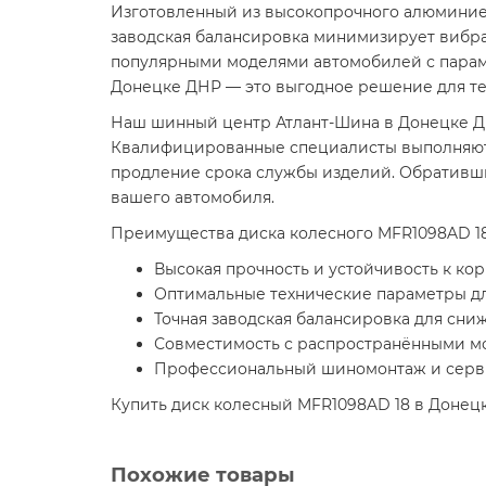
Изготовленный из высокопрочного алюминиев
заводская балансировка минимизирует вибра
популярными моделями автомобилей с параме
Донецке ДНР — это выгодное решение для тех
Наш шинный центр Атлант-Шина в Донецке Д
Квалифицированные специалисты выполняют м
продление срока службы изделий. Обративши
вашего автомобиля.
Преимущества диска колесного MFR1098AD 18
Высокая прочность и устойчивость к ко
Оптимальные технические параметры д
Точная заводская балансировка для сн
Совместимость с распространёнными мо
Профессиональный шиномонтаж и серви
Купить диск колесный MFR1098AD 18 в Донец
Похожие товары