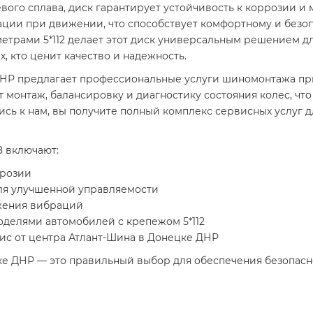
ого сплава, диск гарантирует устойчивость к коррозии и
ции при движении, что способствует комфортному и безо
трами 5*112 делает этот диск универсальным решением для
, кто ценит качество и надежность.
НР предлагает профессиональные услуги шиномонтажа при
онтаж, балансировку и диагностику состояния колес, что
сь к нам, вы получите полный комплекс сервисных услуг 
 включают:
ррозии
ля улучшенной управляемости
ижения вибраций
делями автомобилей с крепежом 5*112
с от центра Атлант-Шина в Донецке ДНР
ке ДНР — это правильный выбор для обеспечения безопасн