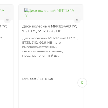
17",
Диск колесный MFR1234AD 17",
Диск кол
7.5, ET35, 5*112, 66.6, HB
6.5, ET35,
17
Диск колесный MFR1234AD 17, 7.5,
Диск коле
ET35, 5112, 66.6, HB – это
ET35, 410
высококачественный
собой ка
легкосплавный элемент,
алюмини
предназначенный дл..
диск, о..
DIA:
66.6
ET:
ET35
DIA:
57.1