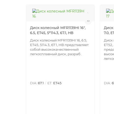
Диск колесный MFR1139HI 16",
Диск 
6.5, ET45, 5*114.3, 67.1, HB
7.0, E
Диск колесный MFR1139HI 16, 6.5,
Диск 
ET45, 5114.3, 67.1, HB представляет
ET52, 
собой высококачественный
предс
легкосплавный диск, разраб..
высо
легко
DIA:
67.1
ET:
ET45
DIA:
6