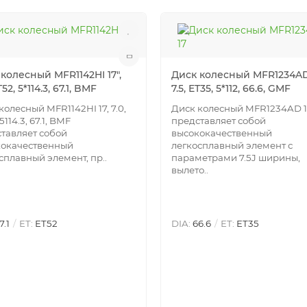
колесный MFR1142HI 17",
Диск колесный MFR1234AD 
T52, 5*114.3, 67.1, BMF
7.5, ET35, 5*112, 66.6, GMF
колесный MFR1142HI 17, 7.0,
Диск колесный MFR1234AD 
5114.3, 67.1, BMF
представляет собой
тавляет собой
высококачественный
кокачественный
легкосплавный элемент с
сплавный элемент, пр..
параметрами 7.5J ширины,
вылето..
7.1
ET:
ET52
DIA:
66.6
ET:
ET35