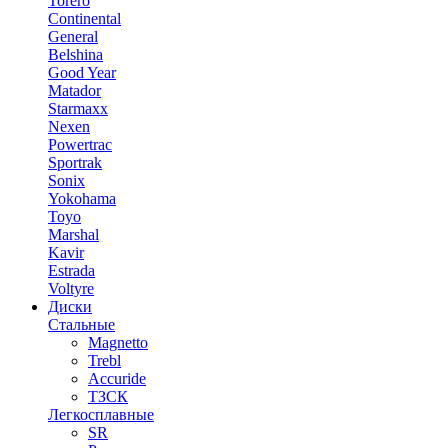
Torero
Continental
General
Belshina
Good Year
Matador
Starmaxx
Nexen
Powertrac
Sportrak
Sonix
Yokohama
Toyo
Marshal
Kavir
Estrada
Voltyre
Диски
Стальные
Magnetto
Trebl
Accuride
ТЗСК
Легкосплавные
SR