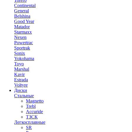
Torero
Continental
General
Belshina
Good Year
Matador
Starmaxx
Nexen
Powertrac
Sportrak
Sonix
Yokohama
Toyo
Marshal
Kavir
Estrada
Voltyre
Диски
Стальные
Magnetto
Trebl
Accuride
ТЗСК
Легкосплавные
SR