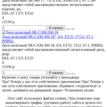
Диск колесный SR-360 17, 7.0, ET42, 8100/114.3, 67.1, BP
представляет собой высококачественное легкосплавное
изделие, ра..
DIA:
67.1
ET:
ET42
4
12150 р.
В корзину
Диск колесный SR-CAM-304 18", 8.0, ET35, 5*112, 67.1,
PHBSL
Диск колесный SR-CAM-304 18, 8.0, ET35, 5112, 67.1, PHBSL
представляет собой высококачественный легкосплавный диск,
разр..
DIA:
67.1
ET:
ET35
4
15350 р.
В корзину
Наличие и цену товара уточняйте у менеджера
Ура! Теперь у нас есть собственное приложение
Ура! Теперь у
нас есть собственное приложение. Нажмите «поделиться» и
затем «добавить на домашний экран»
Установить
позже
Этот сайт использует файлы cookies. Они помогают нам
анализировать трафик, улучшать работу сайта и делать его
удобнее. Оставаясь на сайте, вы соглашаетесь на обработку