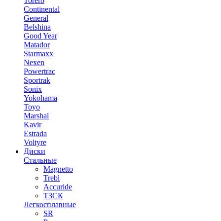
Torero
Continental
General
Belshina
Good Year
Matador
Starmaxx
Nexen
Powertrac
Sportrak
Sonix
Yokohama
Toyo
Marshal
Kavir
Estrada
Voltyre
Диски
Стальные
Magnetto
Trebl
Accuride
ТЗСК
Легкосплавные
SR