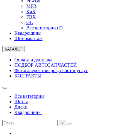
Powcan
MFR
КиК
FBX
GL
Все категории (7)
Квадрошины
Шиномонтаж
КАТАЛОГ
Оплата и доставка
ПОДБОР АВТОЗАПЧАСТЕЙ
Фотогалерея товаров, работ и услуг
КОНТАКТЫ
Все категории
Шины
Диски
Квадрошины
×