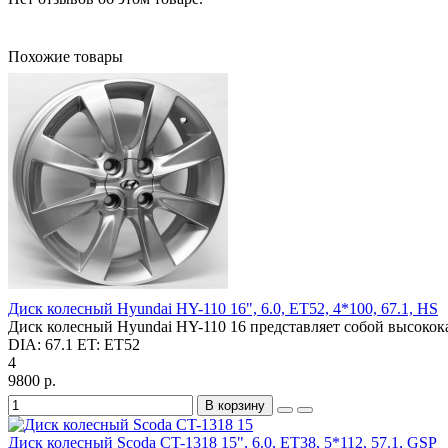
Похожие товары
Диск колесный Hyundai HY-110 16", 6.0, ET52, 4*100, 67.1, HS
Диск колесный Hyundai HY-110 16 представляет собой высокок
DIA:
67.1
ET:
ET52
4
9800 р.
В корзину
Диск колесный Scoda CT-1318 15", 6.0, ET38, 5*112, 57.1, GSP