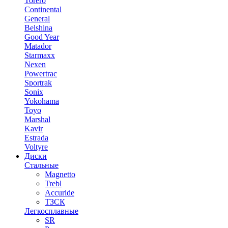
Torero
Continental
General
Belshina
Good Year
Matador
Starmaxx
Nexen
Powertrac
Sportrak
Sonix
Yokohama
Toyo
Marshal
Kavir
Estrada
Voltyre
Диски
Стальные
Magnetto
Trebl
Accuride
ТЗСК
Легкосплавные
SR