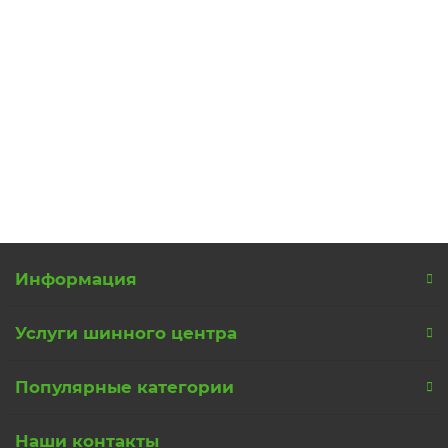
Автошина 235/60 R18 107V Petlas Explero H/T PT-431 TL RF
4
10900 р.
В корзину
Информация
Услуги шинного центра
Популярные категории
Наши контакты