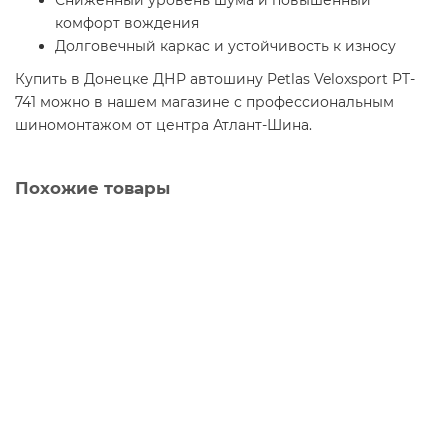
Сниженный уровень шума и повышенный
комфорт вождения
Долговечный каркас и устойчивость к износу
Купить в Донецке ДНР автошину Petlas Veloxsport PT-
741 можно в нашем магазине с профессиональным
шиномонтажом от центра Атлант-Шина.
Похожие товары
Автошина 225/65 R17 103H Petlas Explero A/S PT-411 TL RF
4
9000 р.
В корзину