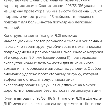
качественные шины с отличными техническими
характеристиками. Спецификация 195/55 R16 указывает
на ширину протектора 195 мм, высоту боковины 55% от
ширины и диаметр диска 16 дюймов, что идеально
подходит для большинства популярных легковых
моделей.
Конструкция шины Triangle PL01 включает
инновационный состав резиновой смеси и усиленный
каркас, что гарантирует устойчивость к механическим
повреждениям и равномерный износ. Индекс нагрузки
91 и скорость 190 км/ч (маркировка R) подтверждают
эксплуатационные возможности для динамичного
вождения в городских и загородных условиях. Особое
внимание уделено протекторному рисунку, который
эффективно отводит воду, снижая риск
аквапланирования и улучшая сцепление на мокрой
дороге, что повышает безопасность при эксплуатации.
Купить автошину 195/55 R16 91R Triangle PL01 в Донецке
ДНР можно в нашем шинном центре Атлант-Шина, где