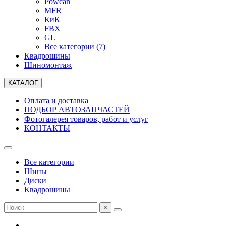
Powcan
MFR
КиК
FBX
GL
Все категории (7)
Квадрошины
Шиномонтаж
КАТАЛОГ
Оплата и доставка
ПОДБОР АВТОЗАПЧАСТЕЙ
Фотогалерея товаров, работ и услуг
КОНТАКТЫ
Все категории
Шины
Диски
Квадрошины
×