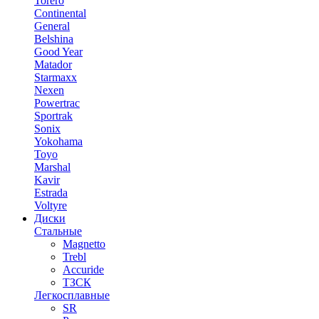
Torero
Continental
General
Belshina
Good Year
Matador
Starmaxx
Nexen
Powertrac
Sportrak
Sonix
Yokohama
Toyo
Marshal
Kavir
Estrada
Voltyre
Диски
Стальные
Magnetto
Trebl
Accuride
ТЗСК
Легкосплавные
SR