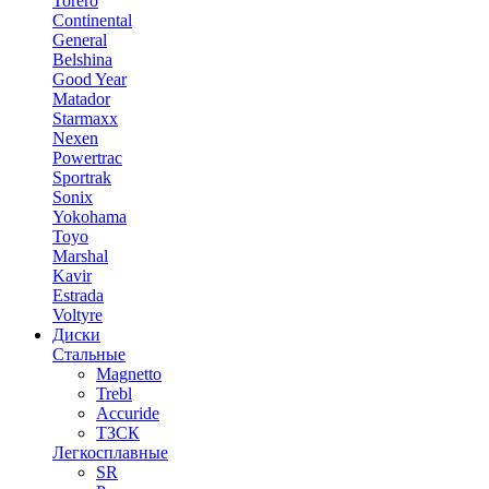
Torero
Continental
General
Belshina
Good Year
Matador
Starmaxx
Nexen
Powertrac
Sportrak
Sonix
Yokohama
Toyo
Marshal
Kavir
Estrada
Voltyre
Диски
Стальные
Magnetto
Trebl
Accuride
ТЗСК
Легкосплавные
SR